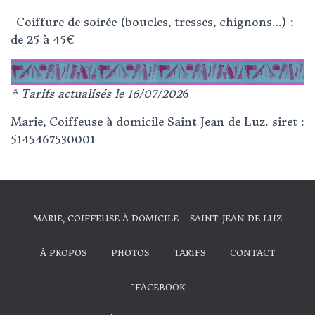
-Coiffure de soirée (boucles, tresses, chignons…) :
de 25 à 45€
* Tarifs actualisés le 16/07/202
6
Marie, Coiffeuse à domicile Saint Jean de Luz. siret :
5145467530001
MARIE, COIFFEUSE À DOMICILE – SAINT-JEAN DE LUZ
À PROPOS
PHOTOS
TARIFS
CONTACT
FACEBOOK